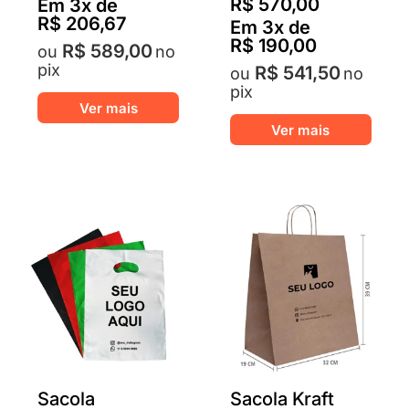
R$
570,00
Em
3
x de
R$
206,67
Em
3
x de
R$
190,00
R$
589,00
no
pix
R$
541,50
no
pix
Este
Ver mais
produto
Este
Ver mais
tem
produ
várias
tem
variantes.
várias
As
varian
opções
As
podem
opçõ
ser
pode
escolhidas
ser
na
escol
página
na
do
págin
produto
do
Sacola
Sacola Kraft
produ