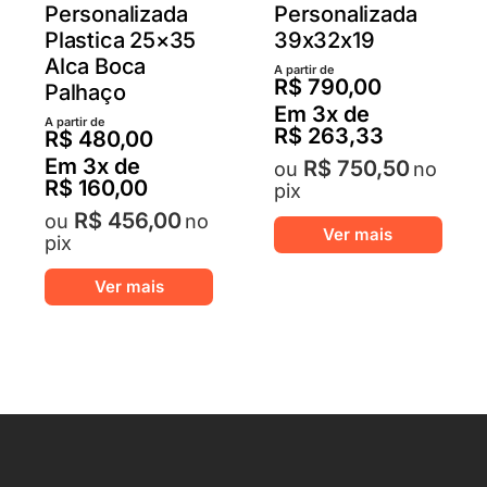
Personalizada
Personalizada
Plastica 25×35
39x32x19
Alca Boca
A partir de
R$
790,00
Palhaço
Em
3
x de
A partir de
R$
263,33
R$
480,00
Em
3
x de
R$
750,50
no
R$
160,00
pix
R$
456,00
Este
no
Ver mais
pix
produ
Este
tem
Ver mais
produto
várias
tem
varian
várias
As
variantes.
opçõ
As
pode
opções
ser
podem
escol
ser
na