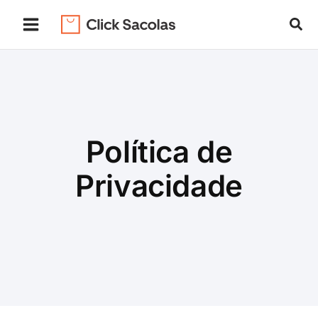
Ir
Pes
para
o
conteúdo
Política de
Privacidade