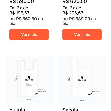
R$
590,00
R$
620,00
Em
3
x de
Em
3
x de
R$
196,67
R$
206,67
no
no
R$
560,50
R$
589,00
pix
pix
Este
Este
Ver mais
Ver mais
produto
prod
tem
tem
várias
vária
variantes.
varia
As
As
opções
opçõ
podem
pod
ser
ser
escolhidas
escol
na
na
página
pági
do
do
produto
prod
Sacola
Sacola