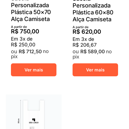
Personalizada
Personalizada
Plástica 50×70
Plástica 60×80
Alça Camiseta
Alça Camiseta
A partir de
A partir de
R$
750,00
R$
620,00
Em
3
x de
Em
3
x de
R$
250,00
R$
206,67
no
R$
712,50
no
R$
589,00
pix
pix
Este
Este
Ver mais
Ver mais
produto
prod
tem
tem
várias
vária
variantes.
varia
As
As
opções
opçõ
podem
pod
ser
ser
escolhidas
escol