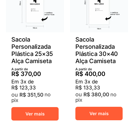
Sacola
Sacola
Personalizada
Personalizada
Plástica 30×40
Plástica 25×35
Alça Camiseta
Alça Camiseta
A partir de
A partir de
R$
400,00
R$
370,00
Em
3
x de
Em
3
x de
R$
133,33
R$
123,33
no
R$
380,00
no
R$
351,50
pix
pix
Este
Este
Ver mais
Ver mais
prod
produto
tem
tem
vária
várias