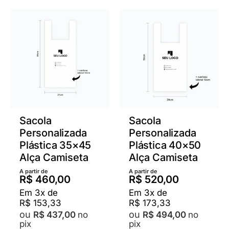
varia
variantes.
As
As
opçõ
opções
pod
podem
ser
ser
escol
escolhidas
na
na
pági
página
do
do
prod
produto
Sacola
Sacola
Personalizada
Personalizada
Plástica 35×45
Plástica 40×50
Alça Camiseta
Alça Camiseta
A partir de
A partir de
R$
460,00
R$
520,00
Em
3
x de
Em
3
x de
R$
153,33
R$
173,33
no
no
R$
437,00
R$
494,00
pix
pix