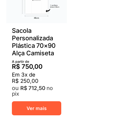
na
na
página
pági
do
do
produto
prod
Sacola
Personalizada
Plástica 70×90
Alça Camiseta
A partir de
R$
750,00
Em
3
x de
R$
250,00
no
R$
712,50
pix
Este
Ver mais
produto
tem
várias
variantes.
As