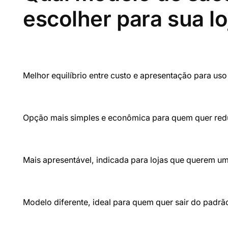
escolher para sua lo
Sacola boca de palhaço
Melhor equilíbrio entre custo e apresentação para uso 
Sacola alça camiseta
Opção mais simples e econômica para quem quer redu
Sacola alça fita
Mais apresentável, indicada para lojas que querem u
Sacola alça cadeado
Modelo diferente, ideal para quem quer sair do padrã