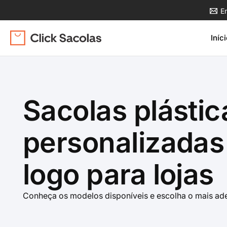
Ir
E
para
o
Iníc
conteúdo
Sacolas plástic
personalizada
logo para lojas
Conheça os modelos disponíveis e escolha o mais ade