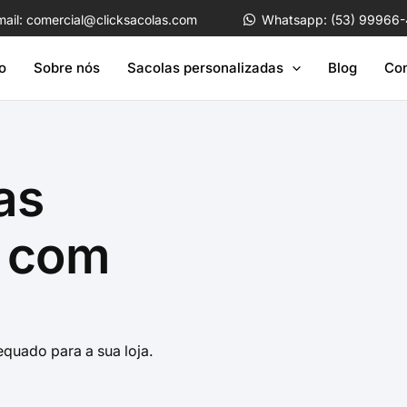
mail:
comercial@clicksacolas.com
Whatsapp: (53) 99966
io
Sobre nós
Sacolas personalizadas
Blog
Con
as
s com
quado para a sua loja.