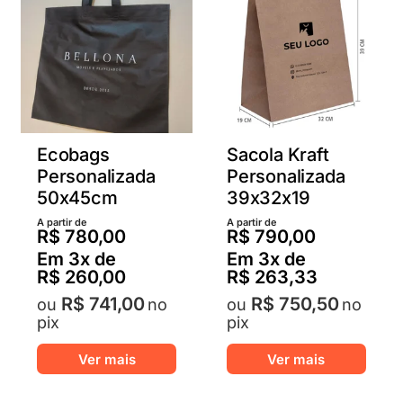
Ecobags
Sacola Kraft
Personalizada
Personalizada
50x45cm
39x32x19
A partir de
A partir de
R$
780,00
R$
790,00
Em
3
x de
Em
3
x de
R$
260,00
R$
263,33
R$
741,00
R$
750,50
no
no
pix
pix
Este
Este
Ver mais
Ver mais
produto
produ
tem
tem