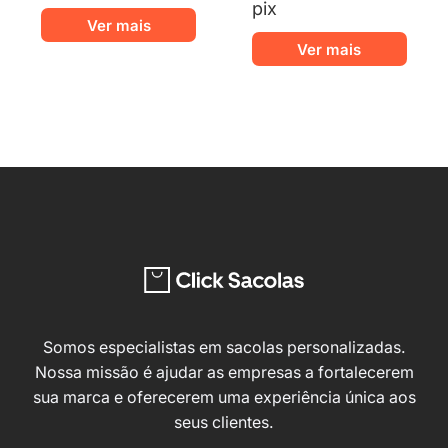
pix
Este
Ver mais
produto
Este
Ver mais
tem
produ
várias
tem
variantes.
várias
As
varian
opções
As
podem
opçõ
ser
pode
escolhidas
ser
na
escol
página
na
do
págin
produto
do
Somos especialistas em sacolas personalizadas.
produ
Nossa missão é ajudar as empresas a fortalecerem
sua marca e oferecerem uma experiência única aos
seus clientes.