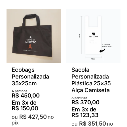
várias
várias
variantes.
varian
As
As
opções
opçõ
podem
pode
ser
ser
escolhidas
escol
na
na
página
págin
do
do
Ecobags
Sacola
produto
produ
Personalizada
Personalizada
35x25cm
Plástica 25×35
Alça Camiseta
A partir de
R$
450,00
A partir de
R$
370,00
Em
3
x de
R$
150,00
Em
3
x de
R$
123,33
R$
427,50
no
pix
R$
351,50
no