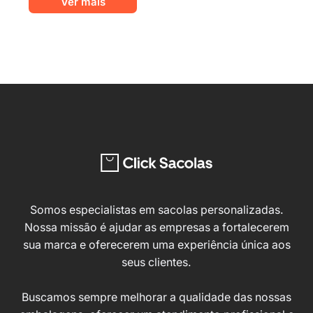
Ver mais
produto
tem
tem
várias
várias
varian
variantes.
As
As
opçõ
opções
pode
podem
ser
ser
escol
escolhidas
na
na
págin
página
do
do
produ
Somos especialistas em sacolas personalizadas.
produto
Nossa missão é ajudar as empresas a fortalecerem
sua marca e oferecerem uma experiência única aos
seus clientes.
Buscamos sempre melhorar a qualidade das nossas