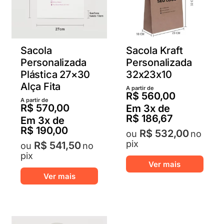
Sacola
Sacola Kraft
Personalizada
Personalizada
Plástica 27×30
32x23x10
Alça Fita
A partir de
R$
560,00
A partir de
R$
570,00
Em
3
x de
R$
186,67
Em
3
x de
R$
190,00
R$
532,00
no
pix
R$
541,50
no
pix
Este
Ver mais
Este
produ
Ver mais
produto
tem
tem
várias
várias
varian
variantes.
As