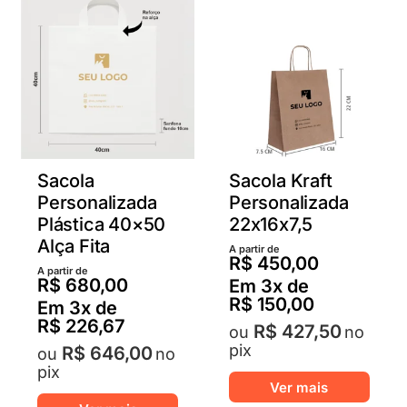
As
opçõ
opções
pode
podem
ser
ser
escol
escolhidas
na
na
págin
página
do
do
produ
Sacola
Sacola Kraft
produto
Personalizada
Personalizada
Plástica 40×50
22x16x7,5
Alça Fita
A partir de
R$
450,00
A partir de
R$
680,00
Em
3
x de
R$
150,00
Em
3
x de
R$
226,67
R$
427,50
no
pix
R$
646,00
no
pix
Este
Ver mais
Este
produ