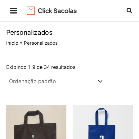
Ir
Pes
para
o
conteúdo
Personalizados
Início
Personalizados
Exibindo 1–9 de 34 resultados