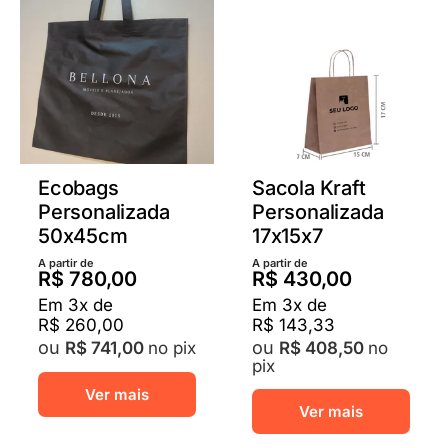
opções
opçõ
podem
pod
ser
ser
escolhidas
escol
na
na
página
pági
do
do
produto
prod
Ecobags
Sacola Kraft
Personalizada
Personalizada
50x45cm
17x15x7
A partir de
A partir de
R$
780,00
R$
430,00
Em
3
x de
Em
3
x de
R$
260,00
R$
143,33
no pix
no
R$
741,00
R$
408,50
pix
Este
Este
Ver mais
produto
Ver mais
prod
tem
tem
várias