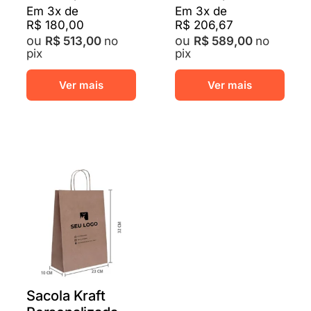
Em
3
x de
Em
3
x de
R$
180,00
R$
206,67
no
no
R$
513,00
R$
589,00
pix
pix
Este
Este
Ver mais
Ver mais
produto
prod
tem
tem
várias
vária
variantes.
varia
As
As
opções
opçõ
podem
pod
ser
ser
escolhidas
escol
na
na
página
pági
do
do
produto
prod
Sacola Kraft