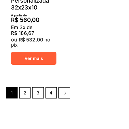
Personalizada
32x23x10
A partir de
R$
560,00
Em
3
x de
R$
186,67
no
R$
532,00
pix
Este
Ver mais
produto
tem
várias
variantes.
As
1
2
3
4
→
opções
podem
ser
escolhidas
na
página