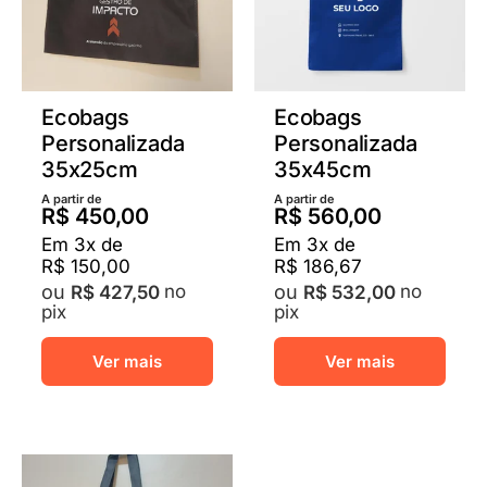
Ecobags
Ecobags
Personalizada
Personalizada
35x25cm
35x45cm
A partir de
A partir de
R$
450,00
R$
560,00
Em
3
x de
Em
3
x de
R$
150,00
R$
186,67
no
no
R$
427,50
R$
532,00
pix
pix
Este
Este
Ver mais
Ver mais
produto
prod
tem
tem
várias
vária
variantes.
varia
As
As