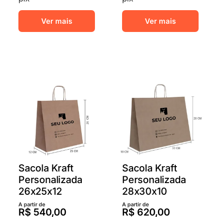
Este
Este
Ver mais
Ver mais
produto
prod
tem
tem
várias
vária
variantes.
varia
As
As
opções
opçõ
podem
pod
ser
ser
escolhidas
escol
na
na
página
pági
do
do
produto
prod
Sacola Kraft
Sacola Kraft
Personalizada
Personalizada
26x25x12
28x30x10
A partir de
A partir de
R$
540,00
R$
620,00