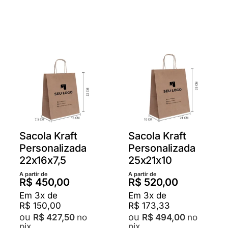
vária
variantes.
varia
As
As
opções
opçõ
podem
pod
ser
ser
escolhidas
escol
na
na
página
pági
do
do
produto
prod
Sacola Kraft
Sacola Kraft
Personalizada
Personalizada
22x16x7,5
25x21x10
A partir de
A partir de
R$
450,00
R$
520,00
Em
3
x de
Em
3
x de
R$
150,00
R$
173,33
no
no
R$
427,50
R$
494,00
pix
pix